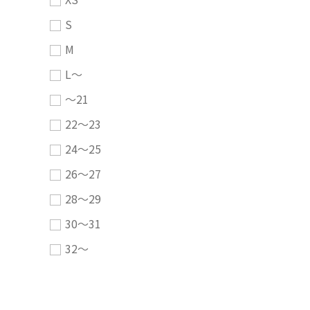
S
M
L～
～21
22～23
24～25
26～27
28～29
30～31
32～