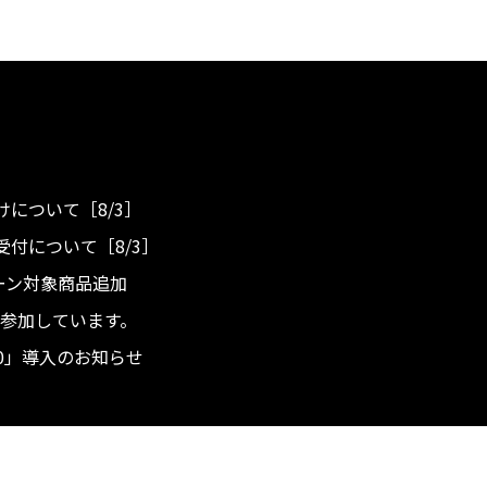
について［8/3］
付について［8/3］
ンペーン対象商品追加
度へ参加しています。
.0」導入のお知らせ