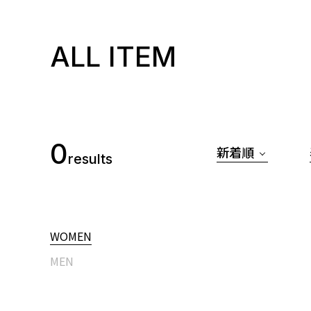
ALL ITEM
0
新着順
results
WOMEN
MEN