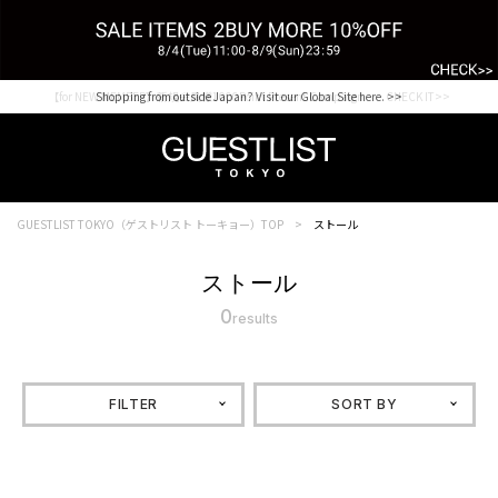
【for NEW MEMBER】新規会員様1000Point Present Campaign CHECK IT>>
Shopping from outside Japan? Visit our Global Site here. >>
GUESTLIST TOKYO（ゲストリスト トーキョー）TOP
ストール
ストール
0
results
FILTER
SORT BY