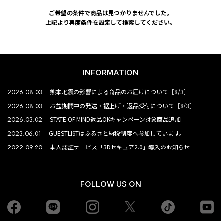
ご希望の条件で商品は見つかりませんでした。
上記より再度条件を設定して検索してください。
INFORMATION
2026.08.03
熊本地震の影響による商品のお届けについて［8/3］
2026.08.03
お盆期間中の発送・裾上げ・返品受付について［8/3］
2026.03.02
STATE OF MIND返品OKキャンペーン対象商品追加
2023.06.01
GUESTLISTはふるさと納税制度へ参加しています。
2022.09.20
本人認証サービス「3Dセキュア2.0」導入のお知らせ
FOLLOW US ON
Facebook
LINE
Instagram
tiktok
yo
Twiiter