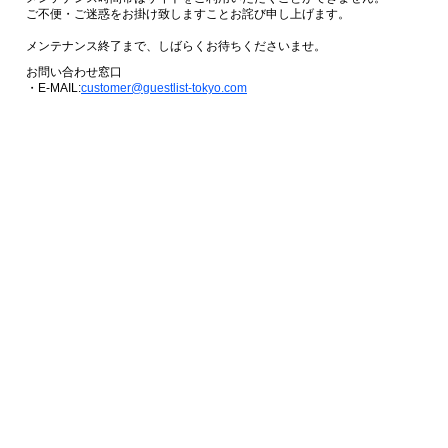
ご不便・ご迷惑をお掛け致しますことお詫び申し上げます。
メンテナンス終了まで、しばらくお待ちくださいませ。
お問い合わせ窓口
・E-MAIL:
customer@guestlist-tokyo.com