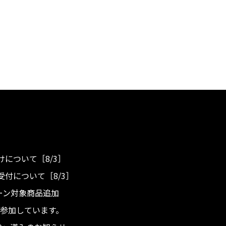
について［8/3］
付について［8/3］
ンペーン対象商品追加
度へ参加しています。