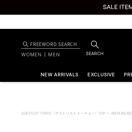
SEARCH
WOMEN
MEN
NEW ARRIVALS
EXCLUSIVE
PR
GUESTLIST TOKYO（ゲストリスト トーキョー）TOP
ANITA BI