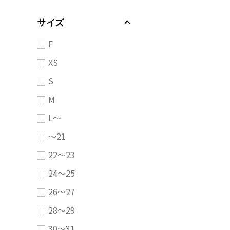
サイズ
F
XS
S
M
L～
～21
22～23
24～25
26～27
28～29
30～31