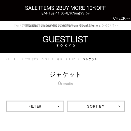
【for NEW MEMBER】新規会員様1000Point Present Campaign CHECK IT>>
Shopping from outside Japan? Visit our Global Site here. >>
GUESTLIST TOKYO（ゲストリスト トーキョー）TOP
ジャケット
ジャケット
0
results
FILTER
SORT BY