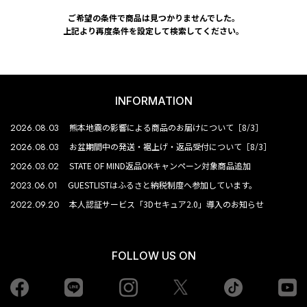
ご希望の条件で商品は見つかりませんでした。
上記より再度条件を設定して検索してください。
INFORMATION
2026.08.03
熊本地震の影響による商品のお届けについて［8/3］
2026.08.03
お盆期間中の発送・裾上げ・返品受付について［8/3］
2026.03.02
STATE OF MIND返品OKキャンペーン対象商品追加
2023.06.01
GUESTLISTはふるさと納税制度へ参加しています。
2022.09.20
本人認証サービス「3Dセキュア2.0」導入のお知らせ
FOLLOW US ON
Facebook
LINE
Instagram
tiktok
yo
Twiiter