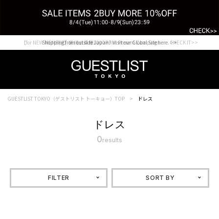
【for NEW MEMBER】新規会員様1000Point Present Campaign CHECK IT>>
Shopping from outside Japan? Visit our Global Site here. >>
GUESTLIST TOKYO（ゲストリスト トーキョー）TOP
ドレス
ドレス
0
results
FILTER
SORT BY