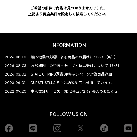
ご希望の条件で商品は見つかりませんでした。
上記より再度条件を設定して検索してください。
INFORMATION
2026.08.03
熊本地震の影響による商品のお届けについて［8/3］
2026.08.03
お盆期間中の発送・裾上げ・返品受付について［8/3］
2026.03.02
STATE OF MIND返品OKキャンペーン対象商品追加
2023.06.01
GUESTLISTはふるさと納税制度へ参加しています。
2022.09.20
本人認証サービス「3Dセキュア2.0」導入のお知らせ
FOLLOW US ON
Facebook
LINE
Instagram
tiktok
yo
Twiiter