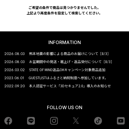
ご希望の条件で商品は見つかりませんでした。
上記より再度条件を設定して検索してください。
INFORMATION
2026.08.03
熊本地震の影響による商品のお届けについて［8/3］
2026.08.03
お盆期間中の発送・裾上げ・返品受付について［8/3］
2026.03.02
STATE OF MIND返品OKキャンペーン対象商品追加
2023.06.01
GUESTLISTはふるさと納税制度へ参加しています。
2022.09.20
本人認証サービス「3Dセキュア2.0」導入のお知らせ
FOLLOW US ON
Facebook
LINE
Instagram
tiktok
yo
Twiiter