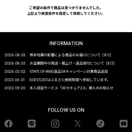
ご希望の条件で商品は見つかりませんでした。
上記より再度条件を設定して検索してください。
INFORMATION
2026.08.03
熊本地震の影響による商品のお届けについて［8/3］
2026.08.03
お盆期間中の発送・裾上げ・返品受付について［8/3］
2026.03.02
STATE OF MIND返品OKキャンペーン対象商品追加
2023.06.01
GUESTLISTはふるさと納税制度へ参加しています。
2022.09.20
本人認証サービス「3Dセキュア2.0」導入のお知らせ
FOLLOW US ON
Facebook
LINE
Instagram
tiktok
yo
Twiiter