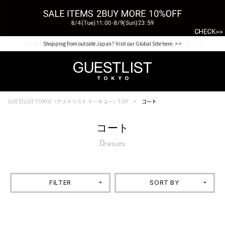
【for NEW MEMBER】新規会員様1000Point Present Campaign CHECK IT>>
Shopping from outside Japan? Visit our Global Site here. >>
GUESTLIST TOKYO（ゲストリスト トーキョー）TOP
コート
コート
0
results
FILTER
SORT BY