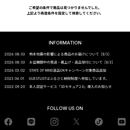
ご希望の条件で商品は見つかりませんでした。
上記より再度条件を設定して検索してください。
INFORMATION
2026.08.03
熊本地震の影響による商品のお届けについて［8/3］
2026.08.03
お盆期間中の発送・裾上げ・返品受付について［8/3］
2026.03.02
STATE OF MIND返品OKキャンペーン対象商品追加
2023.06.01
GUESTLISTはふるさと納税制度へ参加しています。
2022.09.20
本人認証サービス「3Dセキュア2.0」導入のお知らせ
FOLLOW US ON
Facebook
LINE
Instagram
tiktok
yo
Twiiter