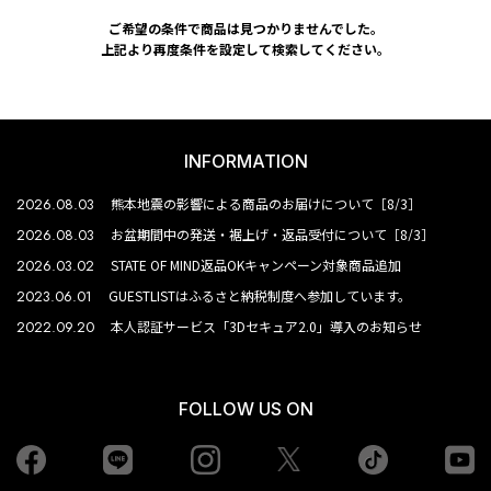
ご希望の条件で商品は見つかりませんでした。
上記より再度条件を設定して検索してください。
INFORMATION
2026.08.03
熊本地震の影響による商品のお届けについて［8/3］
2026.08.03
お盆期間中の発送・裾上げ・返品受付について［8/3］
2026.03.02
STATE OF MIND返品OKキャンペーン対象商品追加
2023.06.01
GUESTLISTはふるさと納税制度へ参加しています。
2022.09.20
本人認証サービス「3Dセキュア2.0」導入のお知らせ
FOLLOW US ON
Facebook
LINE
Instagram
tiktok
yo
Twiiter