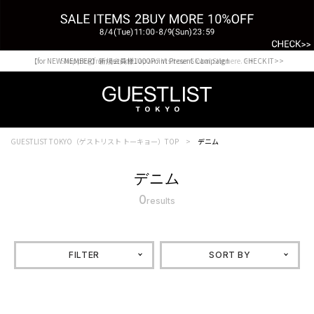
【for NEW MEMBER】新規会員様1000Point Present Campaign CHECK IT>>
Shopping from outside Japan? Visit our Global Site here. >>
GUESTLIST TOKYO（ゲストリスト トーキョー）TOP
デニム
デニム
0
results
FILTER
SORT BY