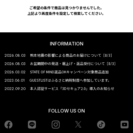
ご希望の条件で商品は見つかりませんでした。
上記より再度条件を設定して検索してください。
INFORMATION
2026.08.03
熊本地震の影響による商品のお届けについて［8/3］
2026.08.03
お盆期間中の発送・裾上げ・返品受付について［8/3］
2026.03.02
STATE OF MIND返品OKキャンペーン対象商品追加
2023.06.01
GUESTLISTはふるさと納税制度へ参加しています。
2022.09.20
本人認証サービス「3Dセキュア2.0」導入のお知らせ
FOLLOW US ON
Facebook
LINE
Instagram
tiktok
yo
Twiiter