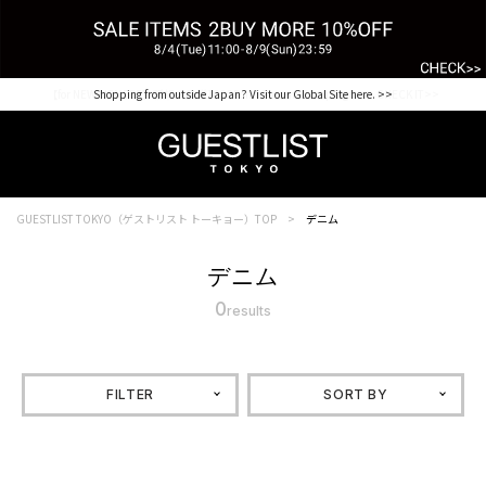
【for NEW MEMBER】新規会員様1000Point Present Campaign CHECK IT>>
Shopping from outside Japan? Visit our Global Site here. >>
GUESTLIST TOKYO（ゲストリスト トーキョー）TOP
デニム
デニム
0
results
FILTER
SORT BY