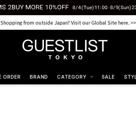
Shopping from outside Japan? Visit our Global Site here. >>
税込33,000円以上ご購入で送料無料 CHECK IT>>
E ORDER
BRAND
CATEGORY
SALE
STY