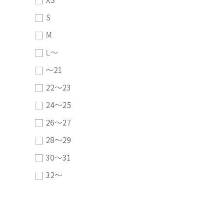
S
M
L～
～21
22～23
24～25
26～27
28～29
30～31
32～