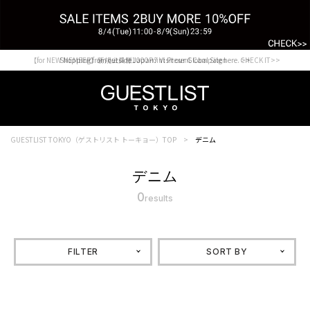
【for NEW MEMBER】新規会員様1000Point Present Campaign CHECK IT>>
Shopping from outside Japan? Visit our Global Site here. >>
GUESTLIST TOKYO（ゲストリスト トーキョー）TOP
デニム
デニム
0
results
FILTER
SORT BY