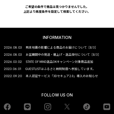
ご希望の条件で商品は見つかりませんでした。
上記より再度条件を設定して検索してください。
INFORMATION
2026.08.03
熊本地震の影響による商品のお届けについて［8/3］
2026.08.03
お盆期間中の発送・裾上げ・返品受付について［8/3］
2026.03.02
STATE OF MIND返品OKキャンペーン対象商品追加
2023.06.01
GUESTLISTはふるさと納税制度へ参加しています。
2022.09.20
本人認証サービス「3Dセキュア2.0」導入のお知らせ
FOLLOW US ON
Facebook
LINE
Instagram
tiktok
yo
Twiiter