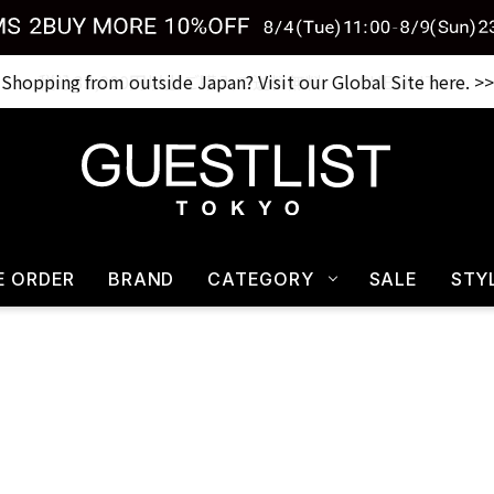
Shopping from outside Japan? Visit our Global Site here. >>
税込33,000円以上ご購入で送料無料 CHECK IT>>
E ORDER
BRAND
CATEGORY
SALE
STY