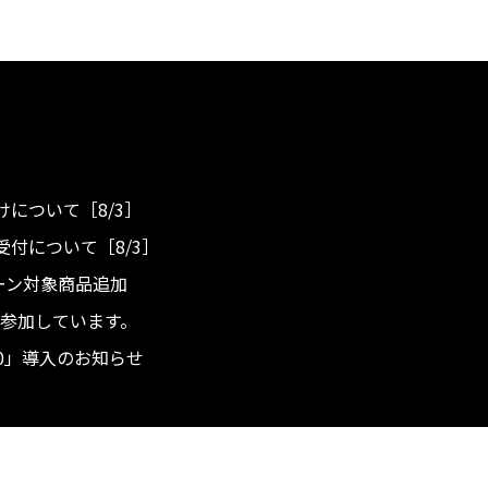
について［8/3］
付について［8/3］
ンペーン対象商品追加
度へ参加しています。
.0」導入のお知らせ