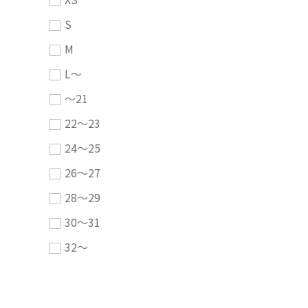
S
M
L～
～21
22～23
24～25
26～27
28～29
30～31
32～