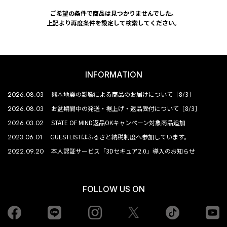
ご希望の条件で商品は見つかりませんでした。
上記より再度条件を設定して検索してください。
INFORMATION
2026.08.03
熊本地震の影響による商品のお届けについて［8/3］
2026.08.03
お盆期間中の発送・裾上げ・返品受付について［8/3］
2026.03.02
STATE OF MIND返品OKキャンペーン対象商品追加
2023.06.01
GUESTLISTはふるさと納税制度へ参加しています。
2022.09.20
本人認証サービス「3Dセキュア2.0」導入のお知らせ
FOLLOW US ON
Facebook
LINE
Instagram
tiktok
yo
Twiiter