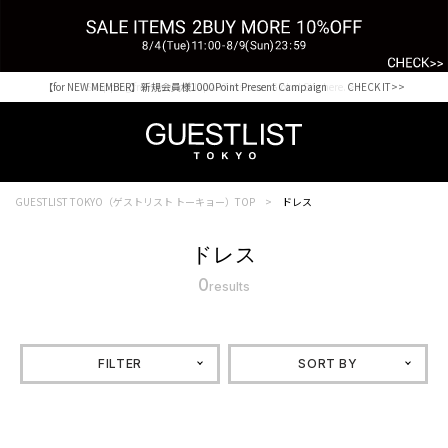
【for NEW MEMBER】新規会員様1000Point Present Campaign CHECK IT>>
Shopping from outside Japan? Visit our Global Site here. >>
GUESTLIST TOKYO（ゲストリスト トーキョー）TOP
ドレス
ドレス
0
results
FILTER
SORT BY