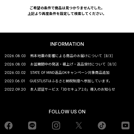
ご希望の条件で商品は見つかりませんでした。
上記より再度条件を設定して検索してください。
INFORMATION
2026.08.03
熊本地震の影響による商品のお届けについて［8/3］
2026.08.03
お盆期間中の発送・裾上げ・返品受付について［8/3］
2026.03.02
STATE OF MIND返品OKキャンペーン対象商品追加
2023.06.01
GUESTLISTはふるさと納税制度へ参加しています。
2022.09.20
本人認証サービス「3Dセキュア2.0」導入のお知らせ
FOLLOW US ON
Facebook
LINE
Instagram
tiktok
yo
Twiiter