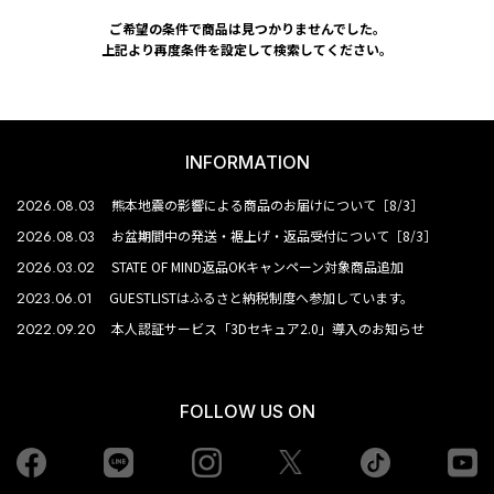
ご希望の条件で商品は見つかりませんでした。
上記より再度条件を設定して検索してください。
INFORMATION
2026.08.03
熊本地震の影響による商品のお届けについて［8/3］
2026.08.03
お盆期間中の発送・裾上げ・返品受付について［8/3］
2026.03.02
STATE OF MIND返品OKキャンペーン対象商品追加
2023.06.01
GUESTLISTはふるさと納税制度へ参加しています。
2022.09.20
本人認証サービス「3Dセキュア2.0」導入のお知らせ
FOLLOW US ON
Facebook
LINE
Instagram
tiktok
yo
Twiiter