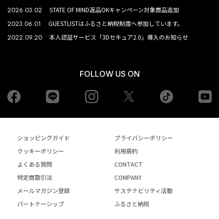
2026.03.02
STATE OF MIND返品OKキャンペーン対象商品追加
2023.06.01
GUESTLISTはふるさと納税制度へ参加しています。
2022.09.20
本人認証サービス「3Dセキュア2.0」導入のお知らせ
FOLLOW US ON
Facebook
LINE
Instagram
tiktok
yo
Twiiter
ショッピングガイド
プライバシーポリシー
クッキーポリシー
利用規約
よくある質問
CONTACT
特定商取引法
COMPANY
メールマガジン登録
サステナビリティ活動
パートナーシップ
ふるさと納税