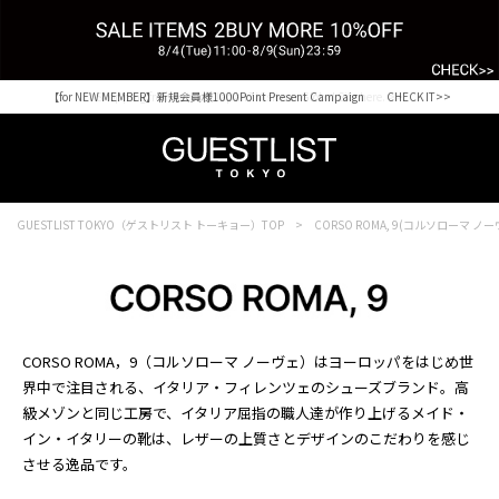
【for NEW MEMBER】新規会員様1000Point Present Campaign CHECK IT>>
Shopping from outside Japan? Visit our Global Site here. >>
GUESTLIST TOKYO（ゲストリスト トーキョー）TOP
CORSO ROMA, 9(コルソローマ ノ
CORSO ROMA，9（コルソローマ ノーヴェ）はヨーロッパをはじめ世
界中で注目される、イタリア・フィレンツェのシューズブランド。高
級メゾンと同じ工房で、イタリア屈指の職人達が作り上げるメイド・
イン・イタリーの靴は、レザーの上質さとデザインのこだわりを感じ
させる逸品です。