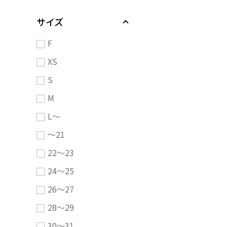
サイズ
F
XS
S
M
L～
～21
22～23
24～25
26～27
28～29
30～31