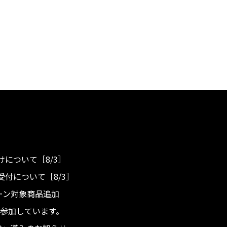
について［8/3］
付について［8/3］
ンペーン対象商品追加
度へ参加しています。