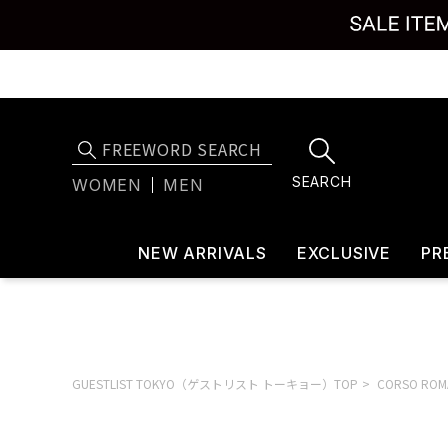
SEARCH
WOMEN
MEN
NEW ARRIVALS
EXCLUSIVE
PR
GUESTLIST TOKYO（ゲストリスト トーキョー）TOP
CORSO RO