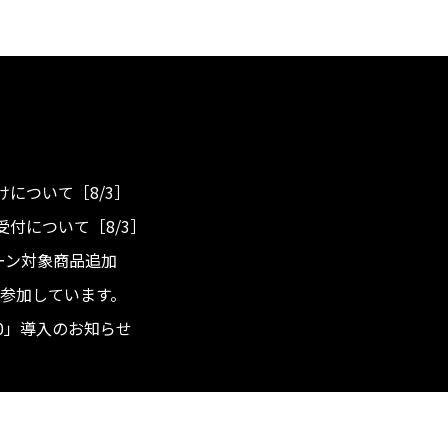
について［8/3］
付について［8/3］
ンペーン対象商品追加
度へ参加しています。
.0」導入のお知らせ