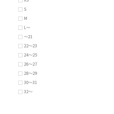
S
M
L～
～21
22～23
24～25
26～27
28～29
30～31
32～