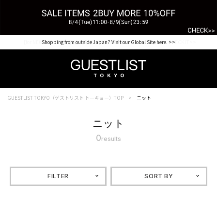
【for NEW MEMBER】新規会員様1000Point Present Campaign CHECK IT>>
Shopping from outside Japan? Visit our Global Site here. >>
GUESTLIST TOKYO（ゲストリスト トーキョー）TOP
ニット
ニット
0
results
FILTER
SORT BY