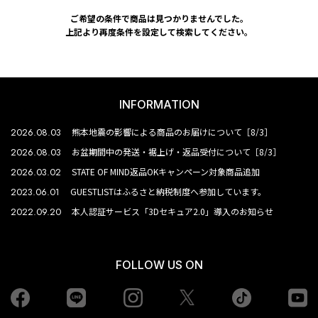
ご希望の条件で商品は見つかりませんでした。
上記より再度条件を設定して検索してください。
INFORMATION
2026.08.03
熊本地震の影響による商品のお届けについて［8/3］
2026.08.03
お盆期間中の発送・裾上げ・返品受付について［8/3］
2026.03.02
STATE OF MIND返品OKキャンペーン対象商品追加
2023.06.01
GUESTLISTはふるさと納税制度へ参加しています。
2022.09.20
本人認証サービス「3Dセキュア2.0」導入のお知らせ
FOLLOW US ON
Facebook
LINE
Instagram
tiktok
yo
Twiiter