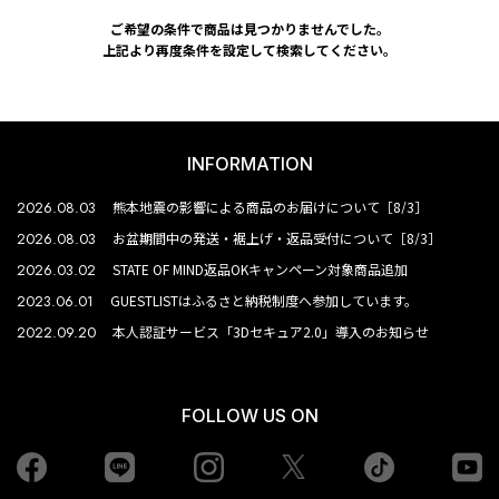
ご希望の条件で商品は見つかりませんでした。
上記より再度条件を設定して検索してください。
INFORMATION
2026.08.03
熊本地震の影響による商品のお届けについて［8/3］
2026.08.03
お盆期間中の発送・裾上げ・返品受付について［8/3］
2026.03.02
STATE OF MIND返品OKキャンペーン対象商品追加
2023.06.01
GUESTLISTはふるさと納税制度へ参加しています。
2022.09.20
本人認証サービス「3Dセキュア2.0」導入のお知らせ
FOLLOW US ON
Facebook
LINE
Instagram
tiktok
yo
Twiiter