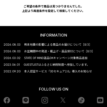
ご希望の条件で商品は見つかりませんでした。
上記より再度条件を設定して検索してください。
INFORMATION
2026.08.03
熊本地震の影響による商品のお届けについて［8/3］
2026.08.03
お盆期間中の発送・裾上げ・返品受付について［8/3］
2026.03.02
STATE OF MIND返品OKキャンペーン対象商品追加
2023.06.01
GUESTLISTはふるさと納税制度へ参加しています。
2022.09.20
本人認証サービス「3Dセキュア2.0」導入のお知らせ
FOLLOW US ON
Facebook
LINE
Instagram
tiktok
yo
Twiiter