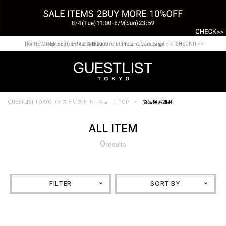
【for NEW MEMBER】新規会員様1000Point Present Campaign CHECK IT>>
Shopping from outside Japan? Visit our Global Site here. >>
GUESTLIST TOKYO（ゲストリスト トーキョー）TOP
商品検索結果
ALL ITEM
0
results
FILTER
SORT BY