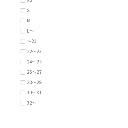
S
M
L～
～21
22～23
24～25
26～27
28～29
30～31
32～