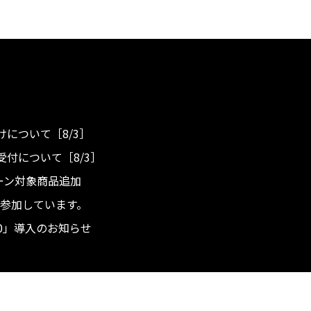
について［8/3］
付について［8/3］
ンペーン対象商品追加
度へ参加しています。
.0」導入のお知らせ