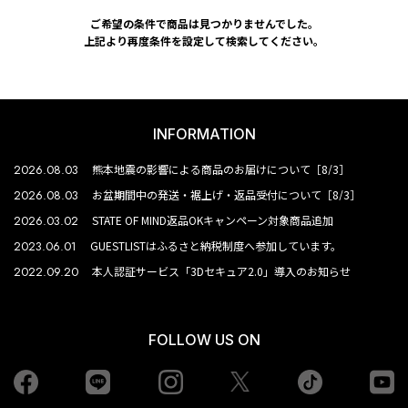
ご希望の条件で商品は見つかりませんでした。
上記より再度条件を設定して検索してください。
INFORMATION
2026.08.03
熊本地震の影響による商品のお届けについて［8/3］
2026.08.03
お盆期間中の発送・裾上げ・返品受付について［8/3］
2026.03.02
STATE OF MIND返品OKキャンペーン対象商品追加
2023.06.01
GUESTLISTはふるさと納税制度へ参加しています。
2022.09.20
本人認証サービス「3Dセキュア2.0」導入のお知らせ
FOLLOW US ON
Facebook
LINE
Instagram
tiktok
yo
Twiiter