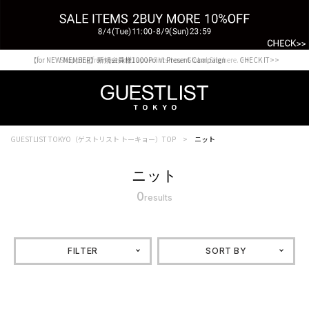
【for NEW MEMBER】新規会員様1000Point Present Campaign CHECK IT>>
Shopping from outside Japan? Visit our Global Site here. >>
GUESTLIST TOKYO（ゲストリスト トーキョー）TOP
ニット
ニット
0
results
FILTER
SORT BY