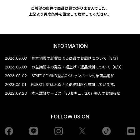
ご希望の条件で商品は見つかりませんでした。
上記より再度条件を設定して検索してください。
INFORMATION
2026.08.03
熊本地震の影響による商品のお届けについて［8/3］
2026.08.03
お盆期間中の発送・裾上げ・返品受付について［8/3］
2026.03.02
STATE OF MIND返品OKキャンペーン対象商品追加
2023.06.01
GUESTLISTはふるさと納税制度へ参加しています。
2022.09.20
本人認証サービス「3Dセキュア2.0」導入のお知らせ
FOLLOW US ON
Facebook
LINE
Instagram
tiktok
yo
Twiiter