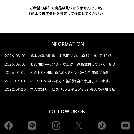
ご希望の条件で商品は見つかりませんでした。
上記より再度条件を設定して検索してください。
INFORMATION
2026.08.03
熊本地震の影響による商品のお届けについて［8/3］
2026.08.03
お盆期間中の発送・裾上げ・返品受付について［8/3］
2026.03.02
STATE OF MIND返品OKキャンペーン対象商品追加
2023.06.01
GUESTLISTはふるさと納税制度へ参加しています。
2022.09.20
本人認証サービス「3Dセキュア2.0」導入のお知らせ
FOLLOW US ON
Facebook
LINE
Instagram
tiktok
yo
Twiiter