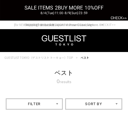
【for NEW MEMBER】新規会員様1000Point Present Campaign CHECK IT>>
Shopping from outside Japan? Visit our Global Site here. >>
GUESTLIST TOKYO（ゲストリスト トーキョー）TOP
ベスト
ベスト
0
results
FILTER
SORT BY