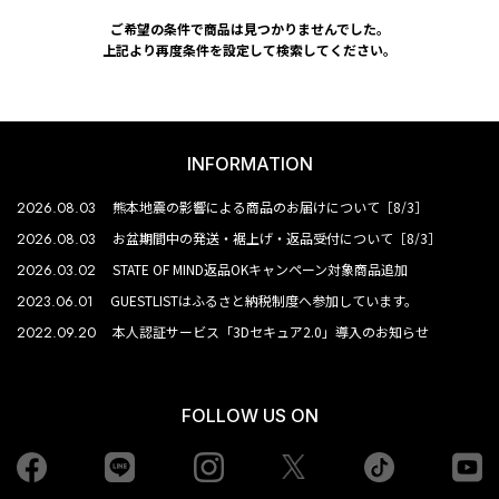
ご希望の条件で商品は見つかりませんでした。
上記より再度条件を設定して検索してください。
INFORMATION
2026.08.03
熊本地震の影響による商品のお届けについて［8/3］
2026.08.03
お盆期間中の発送・裾上げ・返品受付について［8/3］
2026.03.02
STATE OF MIND返品OKキャンペーン対象商品追加
2023.06.01
GUESTLISTはふるさと納税制度へ参加しています。
2022.09.20
本人認証サービス「3Dセキュア2.0」導入のお知らせ
FOLLOW US ON
Facebook
LINE
Instagram
tiktok
yo
Twiiter