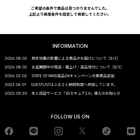
ご希望の条件で商品は見つかりませんでした。
上記より再度条件を設定して検索してください。
INFORMATION
2026.08.03
熊本地震の影響による商品のお届けについて［8/3］
2026.08.03
お盆期間中の発送・裾上げ・返品受付について［8/3］
2026.03.02
STATE OF MIND返品OKキャンペーン対象商品追加
2023.06.01
GUESTLISTはふるさと納税制度へ参加しています。
2022.09.20
本人認証サービス「3Dセキュア2.0」導入のお知らせ
FOLLOW US ON
Facebook
LINE
Instagram
tiktok
yo
Twiiter