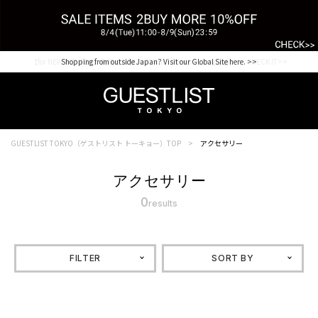
【for NEW MEMBER】新規会員様1000Point Present Campaign CHECK IT>>
Shopping from outside Japan? Visit our Global Site here. >>
GUESTLIST TOKYO（ゲストリスト トーキョー）TOP
アクセサリー
アクセサリー
0
results
FILTER
SORT BY