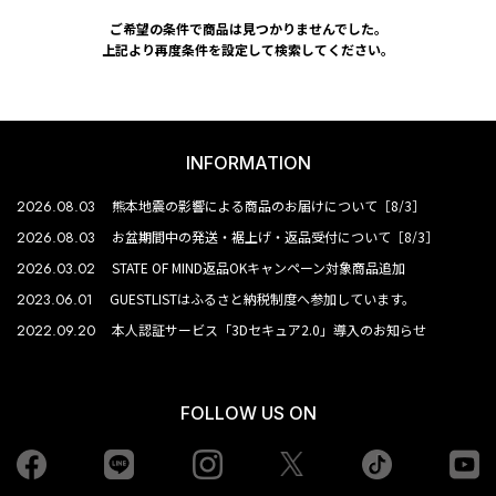
ご希望の条件で商品は見つかりませんでした。
上記より再度条件を設定して検索してください。
INFORMATION
2026.08.03
熊本地震の影響による商品のお届けについて［8/3］
2026.08.03
お盆期間中の発送・裾上げ・返品受付について［8/3］
2026.03.02
STATE OF MIND返品OKキャンペーン対象商品追加
2023.06.01
GUESTLISTはふるさと納税制度へ参加しています。
2022.09.20
本人認証サービス「3Dセキュア2.0」導入のお知らせ
FOLLOW US ON
Facebook
LINE
Instagram
tiktok
yo
Twiiter