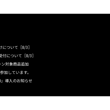
について［8/3］
付について［8/3］
ンペーン対象商品追加
度へ参加しています。
.0」導入のお知らせ