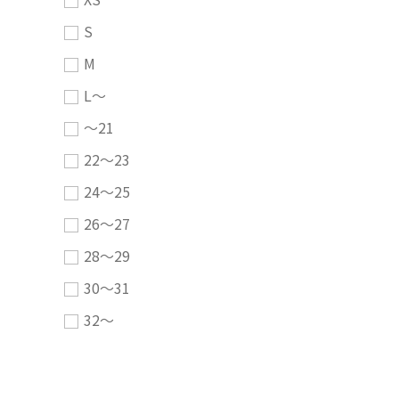
S
M
L～
～21
22～23
24～25
26～27
28～29
30～31
32～