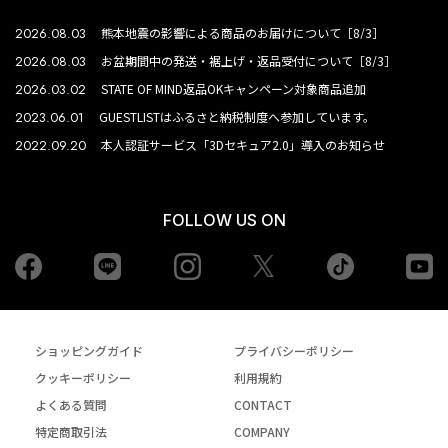
2026.08.03
熊本地震の影響による商品のお届けについて［8/3］
2026.08.03
お盆期間中の発送・裾上げ・返品受付について［8/3］
2026.03.02
STATE OF MIND返品OKキャンペーン対象商品追加
2023.06.01
GUESTLISTはふるさと納税制度へ参加しています。
2022.09.20
本人認証サービス「3Dセキュア2.0」導入のお知らせ
FOLLOW US ON
Facebook
LINE
Instagram
tiktok
yo
Twiiter
ショッピングガイド
プライバシーポリシー
クッキーポリシー
利用規約
よくある質問
CONTACT
特定商取引法
COMPANY