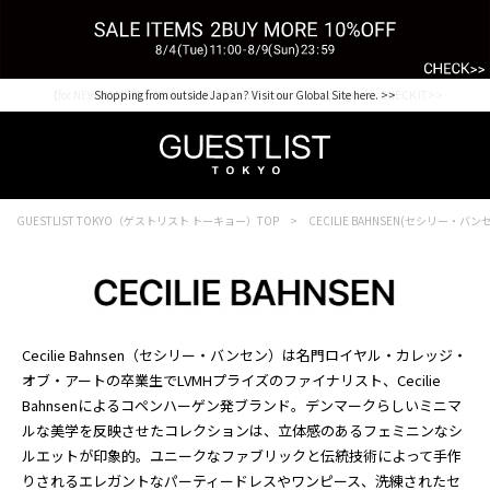
【for NEW MEMBER】新規会員様1000Point Present Campaign CHECK IT>>
Shopping from outside Japan? Visit our Global Site here. >>
GUESTLIST TOKYO（ゲストリスト トーキョー）TOP
CECILIE BAHNSEN(セシリー・バン
Cecilie Bahnsen（セシリー・バンセン）は名門ロイヤル・カレッジ・
オブ・アートの卒業生でLVMHプライズのファイナリスト、Cecilie
Bahnsenによるコペンハーゲン発ブランド。デンマークらしいミニマ
ルな美学を反映させたコレクションは、立体感のあるフェミニンなシ
ルエットが印象的。ユニークなファブリックと伝統技術によって手作
りされるエレガントなパーティードレスやワンピース、洗練されたセ