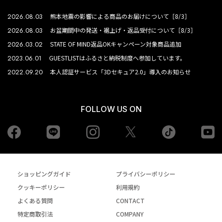
2026.08.03
熊本地震の影響による商品のお届けについて［8/3］
2026.08.03
お盆期間中の発送・裾上げ・返品受付について［8/3］
2026.03.02
STATE OF MIND返品OKキャンペーン対象商品追加
2023.06.01
GUESTLISTはふるさと納税制度へ参加しています。
2022.09.20
本人認証サービス「3Dセキュア2.0」導入のお知らせ
FOLLOW US ON
Facebook
LINE
Instagram
tiktok
yo
Twiiter
ショッピングガイド
プライバシーポリシー
クッキーポリシー
利用規約
よくある質問
CONTACT
特定商取引法
COMPANY