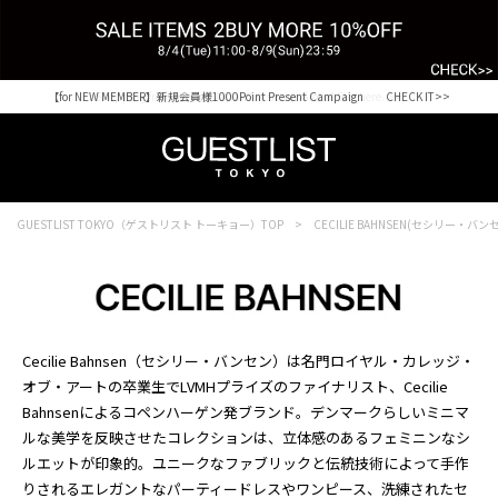
【for NEW MEMBER】新規会員様1000Point Present Campaign CHECK IT>>
Shopping from outside Japan? Visit our Global Site here. >>
GUESTLIST TOKYO（ゲストリスト トーキョー）TOP
CECILIE BAHNSEN(セシリー・バン
Cecilie Bahnsen（セシリー・バンセン）は名門ロイヤル・カレッジ・
オブ・アートの卒業生でLVMHプライズのファイナリスト、Cecilie
Bahnsenによるコペンハーゲン発ブランド。デンマークらしいミニマ
ルな美学を反映させたコレクションは、立体感のあるフェミニンなシ
ルエットが印象的。ユニークなファブリックと伝統技術によって手作
りされるエレガントなパーティードレスやワンピース、洗練されたセ