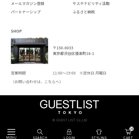
メールマガジン登録
サステナビリティ活動
パートナーシップ
ふるさと納税
SHOP
〒150-0033
東京都渋谷区猿楽町16-1
営業時間
11:00～19:00 ※定休日 月曜日
〈お問い合わせは、
こちら
へ〉
© GUEST LIST Co.,Ltd
28
MENU
SEARCH
LOGIN
CART
STYLING