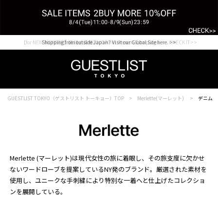
【for NEW MEMBER】新規会員様1000Point Present Campaign CHECK IT>>
Shopping from outside Japan? Visit our Global Site here. >>
GUESTLIST TOKYO（ゲストリスト トーキョー）TOP
Merlette(マーレット)
デニム
Merlette (マーレット)は現代女性の旅に着眼し、その旅支度に欠かせ
ないワードローブを提案しているNY発のブランド。厳選された素材を
使用し、ユニークな手刺繍により特別な一着へと仕上げたコレクショ
ンを展開している。