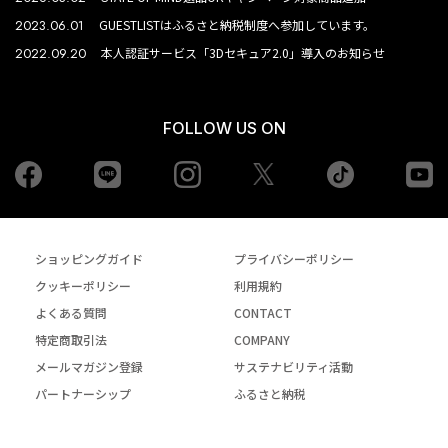
2023.06.01
GUESTLISTはふるさと納税制度へ参加しています。
2022.09.20
本人認証サービス「3Dセキュア2.0」導入のお知らせ
FOLLOW US ON
Facebook
LINE
Instagram
tiktok
yo
Twiiter
ショッピングガイド
プライバシーポリシー
クッキーポリシー
利用規約
よくある質問
CONTACT
特定商取引法
COMPANY
メールマガジン登録
サステナビリティ活動
パートナーシップ
ふるさと納税