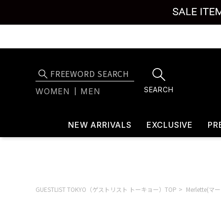
SEARCH
WOMEN
MEN
NEW ARRIVALS
EXCLUSIVE
PR
GUESTLIST TOKYO（ゲストリスト トーキョー）TOP
Merlette(