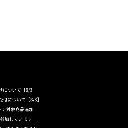
について［8/3］
付について［8/3］
ンペーン対象商品追加
度へ参加しています。