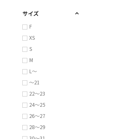
サイズ
F
XS
S
M
L～
～21
22～23
24～25
26～27
28～29
30～31