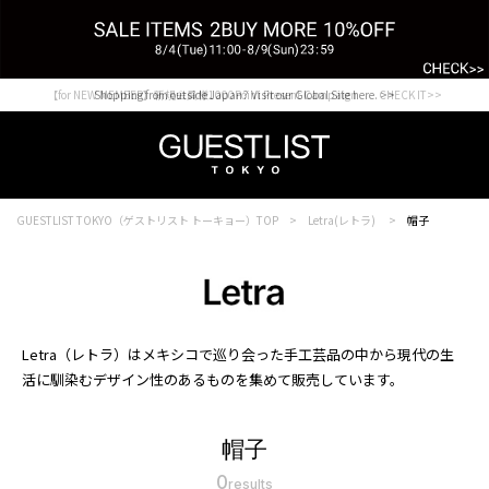
【for NEW MEMBER】新規会員様1000Point Present Campaign CHECK IT>>
Shopping from outside Japan? Visit our Global Site here. >>
GUESTLIST TOKYO（ゲストリスト トーキョー）TOP
Letra(レトラ)
帽子
Letra（レトラ）はメキシコで巡り会った手工芸品の中から現代の生
活に馴染むデザイン性のあるものを集めて販売しています。
帽子
0
results