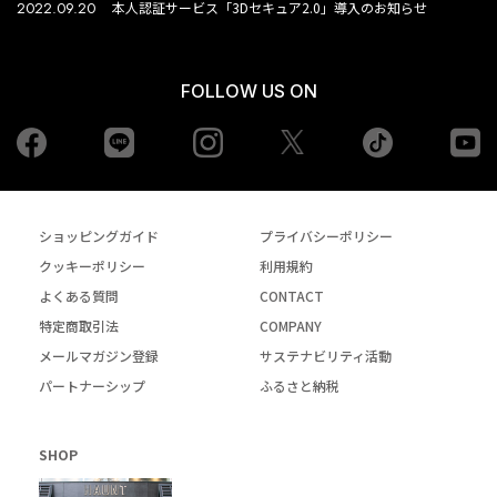
2022.09.20
本人認証サービス「3Dセキュア2.0」導入のお知らせ
FOLLOW US ON
Facebook
LINE
Instagram
tiktok
yo
Twiiter
ショッピングガイド
プライバシーポリシー
クッキーポリシー
利用規約
よくある質問
CONTACT
特定商取引法
COMPANY
メールマガジン登録
サステナビリティ活動
パートナーシップ
ふるさと納税
SHOP