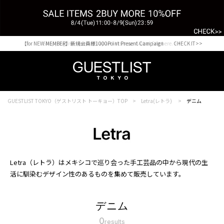
【for NEW MEMBER】新規会員様1000Point Present Campaign CHECK IT>>
Shopping from outside Japan? Visit our Global Site here. >>
GUESTLIST TOKYO（ゲストリスト トーキョー）TOP
Letra(レトラ)
デニム
Letra（レトラ）はメキシコで巡り会った手工芸品の中から現代の生
活に馴染むデザイン性のあるものを集めて販売しています。
デニム
0
results