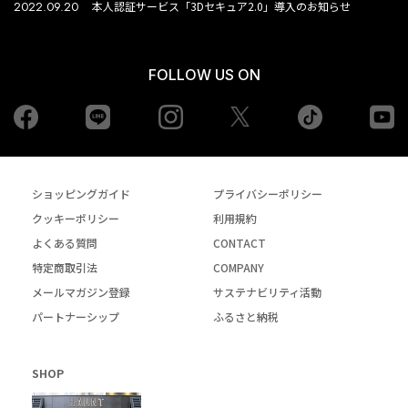
2022.09.20
本人認証サービス「3Dセキュア2.0」導入のお知らせ
FOLLOW US ON
Facebook
LINE
Instagram
tiktok
yo
Twiiter
ショッピングガイド
プライバシーポリシー
クッキーポリシー
利用規約
よくある質問
CONTACT
特定商取引法
COMPANY
メールマガジン登録
サステナビリティ活動
パートナーシップ
ふるさと納税
SHOP