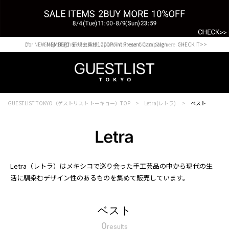
【for NEW MEMBER】新規会員様1000Point Present Campaign CHECK IT>>
Shopping from outside Japan? Visit our Global Site here. >>
GUESTLIST TOKYO（ゲストリスト トーキョー）TOP
Letra(レトラ)
ベスト
Letra（レトラ）はメキシコで巡り会った手工芸品の中から現代の生
活に馴染むデザイン性のあるものを集めて販売しています。
ベスト
0
results