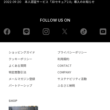
2022.09.20
本人認証サービス「3Dセキュア2.0」導入のお知らせ
FOLLOW US ON
Facebook
LINE
Instagram
tiktok
yo
Twiiter
ショッピングガイド
プライバシーポリシー
クッキーポリシー
利用規約
よくある質問
CONTACT
特定商取引法
COMPANY
メールマガジン登録
サステナビリティ活動
パートナーシップ
ふるさと納税
SHOP