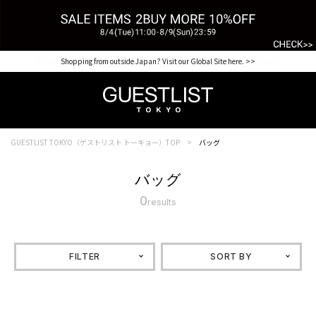
【for NEW MEMBER】新規会員様1000Point Present Campaign CHECK IT>>
Shopping from outside Japan? Visit our Global Site here. >>
GUESTLIST TOKYO（ゲストリスト トーキョー）TOP
バッグ
バッグ
0
results
FILTER
SORT BY