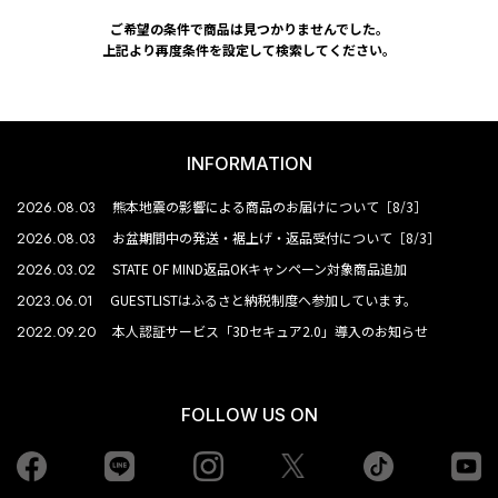
ご希望の条件で商品は見つかりませんでした。
上記より再度条件を設定して検索してください。
INFORMATION
2026.08.03
熊本地震の影響による商品のお届けについて［8/3］
2026.08.03
お盆期間中の発送・裾上げ・返品受付について［8/3］
2026.03.02
STATE OF MIND返品OKキャンペーン対象商品追加
2023.06.01
GUESTLISTはふるさと納税制度へ参加しています。
2022.09.20
本人認証サービス「3Dセキュア2.0」導入のお知らせ
FOLLOW US ON
Facebook
LINE
Instagram
tiktok
yo
Twiiter