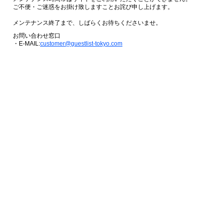
ご不便・ご迷惑をお掛け致しますことお詫び申し上げます。
メンテナンス終了まで、しばらくお待ちくださいませ。
お問い合わせ窓口
・E-MAIL:
customer@guestlist-tokyo.com