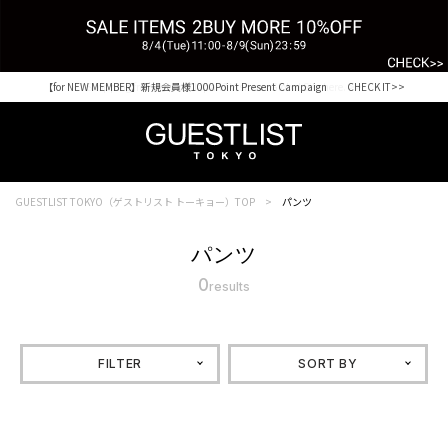
【for NEW MEMBER】新規会員様1000Point Present Campaign CHECK IT>>
Shopping from outside Japan? Visit our Global Site here. >>
GUESTLIST TOKYO（ゲストリスト トーキョー）TOP
パンツ
パンツ
0
results
FILTER
SORT BY