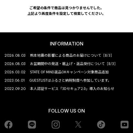
ご希望の条件で商品は見つかりませんでした。
上記より再度条件を設定して検索してください。
INFORMATION
2026.08.03
熊本地震の影響による商品のお届けについて［8/3］
2026.08.03
お盆期間中の発送・裾上げ・返品受付について［8/3］
2026.03.02
STATE OF MIND返品OKキャンペーン対象商品追加
2023.06.01
GUESTLISTはふるさと納税制度へ参加しています。
2022.09.20
本人認証サービス「3Dセキュア2.0」導入のお知らせ
FOLLOW US ON
Facebook
LINE
Instagram
tiktok
yo
Twiiter