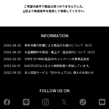
ご希望の条件で商品は見つかりませんでした。
上記より再度条件を設定して検索してください。
INFORMATION
2026.08.03
熊本地震の影響による商品のお届けについて［8/3］
2026.08.03
お盆期間中の発送・裾上げ・返品受付について［8/3］
2026.03.02
STATE OF MIND返品OKキャンペーン対象商品追加
2023.06.01
GUESTLISTはふるさと納税制度へ参加しています。
2022.09.20
本人認証サービス「3Dセキュア2.0」導入のお知らせ
FOLLOW US ON
Facebook
LINE
Instagram
tiktok
yo
Twiiter