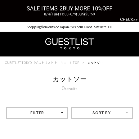
【for NEW MEMBER】新規会員様1000Point Present Campaign CHECK IT>>
Shopping from outside Japan? Visit our Global Site here. >>
GUESTLIST TOKYO（ゲストリスト トーキョー）TOP
カットソー
カットソー
0
results
FILTER
SORT BY