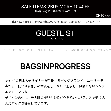
【for NEW MEMBER】新規会員様1000Point Present Campaign CHECK IT>>
税込33,000円以上ご購入で送料無料 CHECK IT>>
GUESTLIST TOKYO（ゲストリスト トーキョー）TOP
BAGSINPROGRESS(バッグス イン
NY在住の日本人デザイナーが手掛けるバッグブランド。 ユーザー視
点から「使いやすさ」の本質をしっかりと追求し、無駄のないシンプ
ルでミニマルな
デザインの中に、最大限の機能性と遊び心を絶妙なバランスで盛り込
んだバックを提案しています。