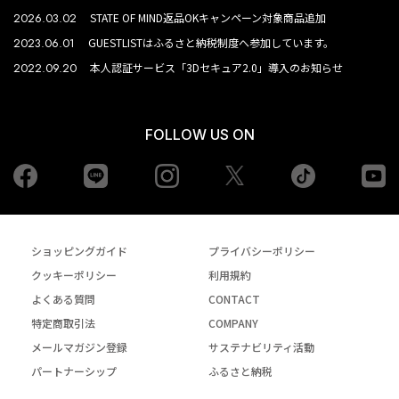
2026.03.02
STATE OF MIND返品OKキャンペーン対象商品追加
2023.06.01
GUESTLISTはふるさと納税制度へ参加しています。
2022.09.20
本人認証サービス「3Dセキュア2.0」導入のお知らせ
FOLLOW US ON
Facebook
LINE
Instagram
tiktok
yo
Twiiter
ショッピングガイド
プライバシーポリシー
クッキーポリシー
利用規約
よくある質問
CONTACT
特定商取引法
COMPANY
メールマガジン登録
サステナビリティ活動
パートナーシップ
ふるさと納税