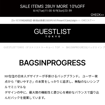
【for NEW MEMBER】新規会員様1000Point Present Campaign CHECK IT>>
Shopping from outside Japan? Visit our Global Site here. >>
GUESTLIST TOKYO（ゲストリスト トーキョー）TOP
BAGSINPROGRESS(バッグス イン
NY在住の日本人デザイナーが手掛けるバッグブランド。 ユーザー視
点から「使いやすさ」の本質をしっかりと追求し、無駄のないシンプ
ルでミニマルな
デザインの中に、最大限の機能性と遊び心を絶妙なバランスで盛り込
んだバックを提案しています。