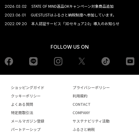
2026.03.02
STATE OF MIND返品OKキャンペーン対象商品追加
2023.06.01
GUESTLISTはふるさと納税制度へ参加しています。
2022.09.20
本人認証サービス「3Dセキュア2.0」導入のお知らせ
FOLLOW US ON
Facebook
LINE
Instagram
tiktok
yo
Twiiter
ショッピングガイド
プライバシーポリシー
クッキーポリシー
利用規約
よくある質問
CONTACT
特定商取引法
COMPANY
メールマガジン登録
サステナビリティ活動
パートナーシップ
ふるさと納税