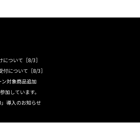
について［8/3］
付について［8/3］
ンペーン対象商品追加
度へ参加しています。
.0」導入のお知らせ