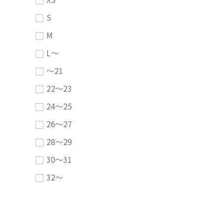
S
M
L～
～21
22～23
24～25
26～27
28～29
30～31
32～