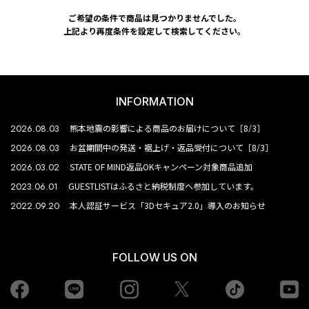
ご希望の条件で商品は見つかりませんでした。
上記より再度条件を設定して検索してください。
INFORMATION
2026.08.03
熊本地震の影響による商品のお届けについて［8/3］
2026.08.03
お盆期間中の発送・裾上げ・返品受付について［8/3］
2026.03.02
STATE OF MIND返品OKキャンペーン対象商品追加
2023.06.01
GUESTLISTはふるさと納税制度へ参加しています。
2022.09.20
本人認証サービス「3Dセキュア2.0」導入のお知らせ
FOLLOW US ON
Facebook
LINE
Instagram
tiktok
yo
Twiiter