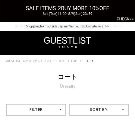
【for NEW MEMBER】新規会員様1000Point Present Campaign CHECK IT>>
Shopping from outside Japan? Visit our Global Site here. >>
GUESTLIST TOKYO（ゲストリスト トーキョー）TOP
コート
コート
0
results
FILTER
SORT BY