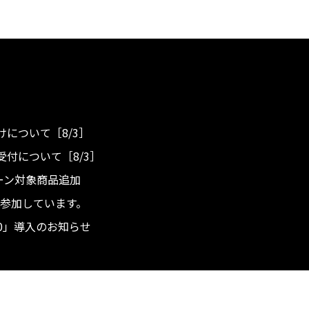
について［8/3］
付について［8/3］
ンペーン対象商品追加
度へ参加しています。
.0」導入のお知らせ