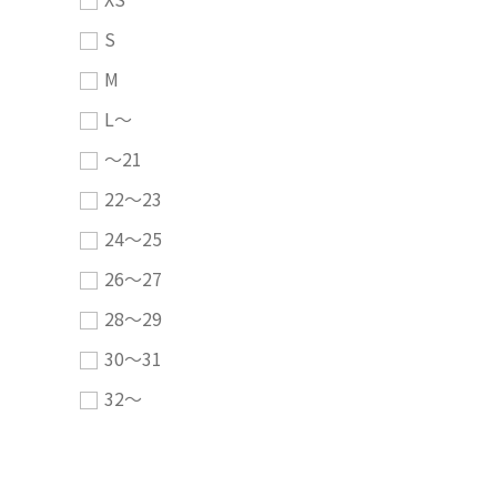
S
M
L～
～21
22～23
24～25
26～27
28～29
30～31
32～