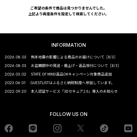
ご希望の条件で商品は見つかりませんでした。
上記より再度条件を設定して検索してください。
INFORMATION
2026.08.03
熊本地震の影響による商品のお届けについて［8/3］
2026.08.03
お盆期間中の発送・裾上げ・返品受付について［8/3］
2026.03.02
STATE OF MIND返品OKキャンペーン対象商品追加
2023.06.01
GUESTLISTはふるさと納税制度へ参加しています。
2022.09.20
本人認証サービス「3Dセキュア2.0」導入のお知らせ
FOLLOW US ON
Facebook
LINE
Instagram
tiktok
yo
Twiiter