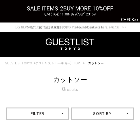
【for NEW MEMBER】新規会員様1000Point Present Campaign CHECK IT>>
Shopping from outside Japan? Visit our Global Site here. >>
GUESTLIST TOKYO（ゲストリスト トーキョー）TOP
カットソー
カットソー
0
results
FILTER
SORT BY