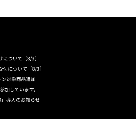
について［8/3］
付について［8/3］
ンペーン対象商品追加
度へ参加しています。
.0」導入のお知らせ