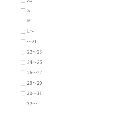
S
M
L～
～21
22～23
24～25
26～27
28～29
30～31
32～