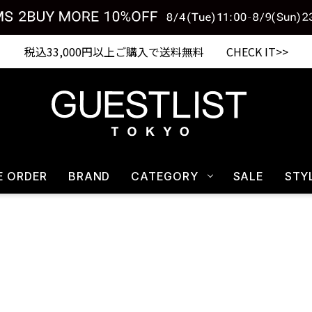
Shopping from outside Japan? Visit our Global Site here. >>
税込33,000円以上ご購入で送料無料 CHECK IT>>
E ORDER
BRAND
CATEGORY
SALE
STY