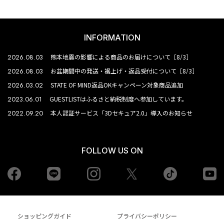
INFORMATION
2026.08.03
熊本地震の影響による商品のお届けについて［8/3］
2026.08.03
お盆期間中の発送・裾上げ・返品受付について［8/3］
2026.03.02
STATE OF MIND返品OKキャンペーン対象商品追加
2023.06.01
GUESTLISTはふるさと納税制度へ参加しています。
2022.09.20
本人認証サービス「3Dセキュア2.0」導入のお知らせ
FOLLOW US ON
Facebook
LINE
Instagram
tiktok
yo
Twiiter
ショッピングガイド
プライバシーポリシー