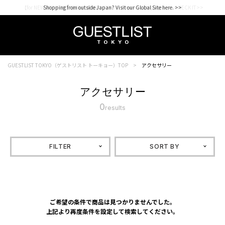
【for NEW MEMBER】新規会員様1000Point Present Campaign CHECK IT>>
Shopping from outside Japan? Visit our Global Site here. >>
GUESTLIST TOKYO（ゲストリスト トーキョー）TOP
アクセサリー
アクセサリー
0
results
FILTER
SORT BY
ご希望の条件で商品は見つかりませんでした。
上記より再度条件を設定して検索してください。